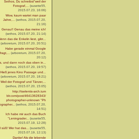
Sethos, Du schreibst"weil der
Fotograf,...
(susette55,
2015.07.23, 16:06)
Wow, kaum wartet man paar
Jahre,...
(sethos, 2015.07.20,
21:16)
Genau!! Genau das meine ich!
(sethos, 2015.07.20, 21:14)
enn das die Enkelin liest, gibt...
(arboretum, 2015.07.20, 20:51)
Habe gerade einmal Google
ragt,...
(arboretum, 2015.07.20,
20:12)
s, und dann noch das oben in...
(sethos, 2015.07.20, 19:57)
Hieß jenes Kino Passage und...
(arboretum, 2015.07.20, 18:21)
Weil der Fotograf und Tänzer,...
(sethos, 2015.07.20, 15:05)
http://tselentis-arch.tum
blr.com/post/46413628343/
photographer-unknown "Ph
ographer...
(sethos, 2015.07.20,
14:51)
Ich habe mir auch das Buch
"Leningrader...
(susette55,
2015.07.19, 12:28)
l süß! Wer hat das...
(susette55,
2015.07.19, 12:13)
Danke! Als die lebende