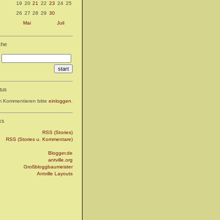
19
20
21
22
23
24
25
26
27
28
29
30
Mai
Juli
che
tus
 Kommentieren bitte
einloggen
.
ks
RSS (Stories)
RSS (Stories u. Kommentare)
Blogger.de
antville.org
Großbloggbaumeister
Antville Layouts