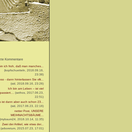
zte Kommentare
bin ich froh, daß man manches...
(kopfschuetteln, 2018.09.16,
23:38)
so - dann hinterlassen Sie vllt...
(sid, 2018.09.16, 23:26)
Ich bin am Leben -- ist viel
passiert....
(sethos, 2017.06.23,
22:51)
 ist dann aber auch schon 23...
(sid, 2017.06.23, 22:16)
netter Post, UNSERE
WEIHNACHTSBÄUME...
(mybaum24, 2016.10.14, 11:35)
Zwei der Artikel, wie etwa der...
(arboretum, 2015.07.23, 17:01)