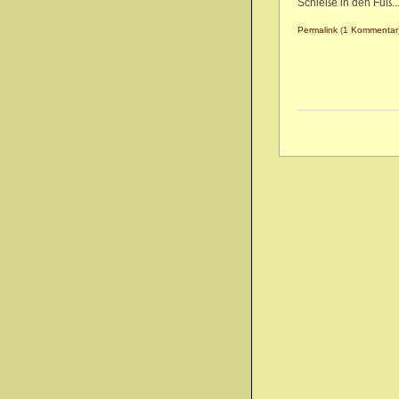
Schieße in den Fuß..
Permalink
(
1 Kommentar