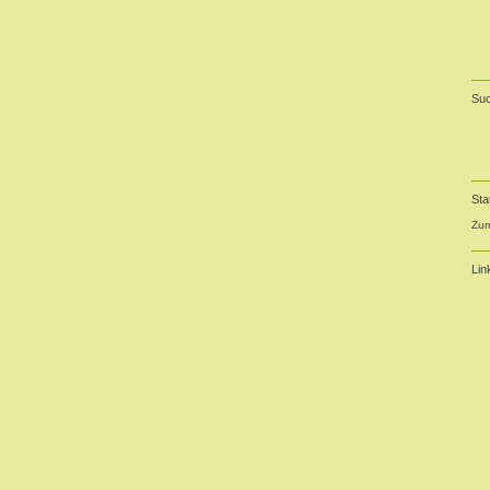
Su
Sta
Zum
Lin