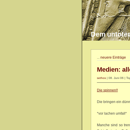
Dem untoten 
...
neuere Einträge
Medien: all
sethos
| 08. Juni 06 | Top
Die spinnen!!
Die bringen ein dünn
*vor lachen umfall*
Manche sind so trend