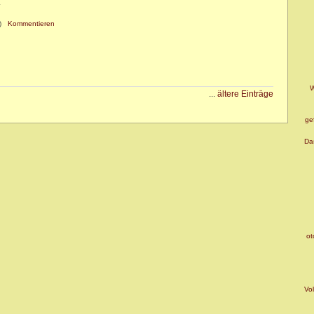
.
)
Kommentieren
W
...
ältere Einträge
gef
Da
ot
Vol