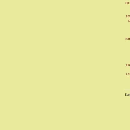
Hie
gro
D
Natü
ein
Le
Kal