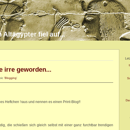
Altägypter fiel auf...
Let
e irre geworden...
ic '
Blogging
'
So
Das
es Heftchen 'raus und nennen es einen Print-Blog!!
ig, die schießen sich gleich selbst mit einer ganz furchtbar trendigen