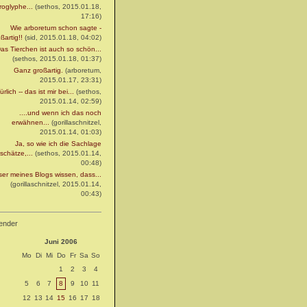
roglyphe...
(sethos, 2015.01.18,
17:16)
Wie arboretum schon sagte -
ßartig!!
(sid, 2015.01.18, 04:02)
as Tierchen ist auch so schön...
(sethos, 2015.01.18, 01:37)
Ganz großartig.
(arboretum,
2015.01.17, 23:31)
rlich -- das ist mir bei...
(sethos,
2015.01.14, 02:59)
....und wenn ich das noch
erwähnen...
(gorillaschnitzel,
2015.01.14, 01:03)
Ja, so wie ich die Sachlage
schätze,...
(sethos, 2015.01.14,
00:48)
ser meines Blogs wissen, dass...
(gorillaschnitzel, 2015.01.14,
00:43)
ender
Juni 2006
Mo
Di
Mi
Do
Fr
Sa
So
1
2
3
4
5
6
7
8
9
10
11
12
13
14
15
16
17
18