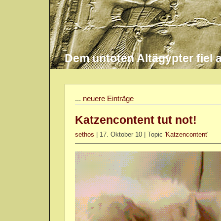
Dem untoten Altägypter fiel au
...
neuere Einträge
Katzencontent tut not!
sethos
| 17. Oktober 10 | Topic '
Katzencontent
'